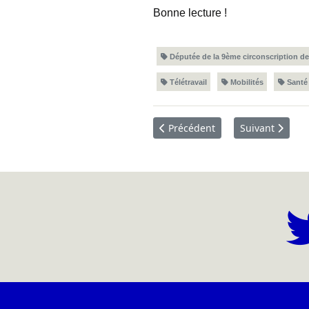
Bonne lecture !
Députée de la 9ème circonscription de
Télétravail
Mobilités
Santé
Article précédent : A31 bis : no
Article suivant
Précédent
Suivant