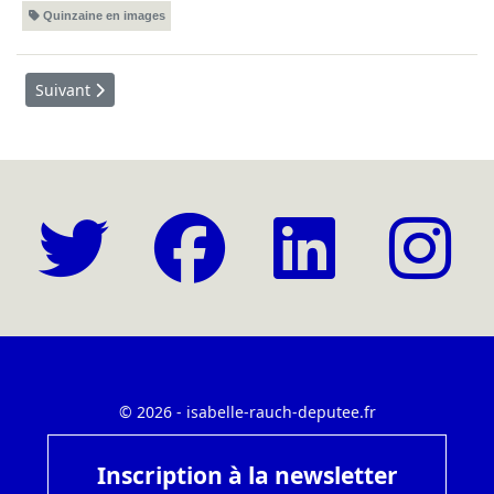
Quinzaine en images
Article suivant : Quinzaine en images - Du 14 au 27 février 20
Suivant
© 2026 - isabelle-rauch-deputee.fr
Inscription à la newsletter