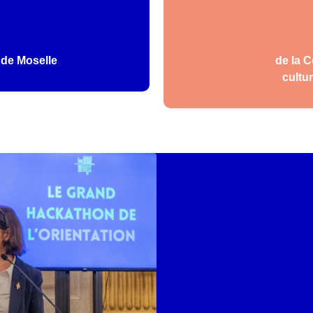
 de Moselle
de la 
cultur