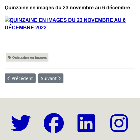
Quinzaine en images du 23 novembre au 6 décembre
Quinzaine en images
Article précédent : Quinzaine en images - Du 7 au 20 décembr
Article suivant : Quinzaine en images - Du 9 
Précédent
Suivant