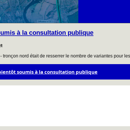
oumis à la consultation publique
le
 - tronçon nord était de resserrer le nombre de variantes pour le
s bientôt soumis à la consultation publique