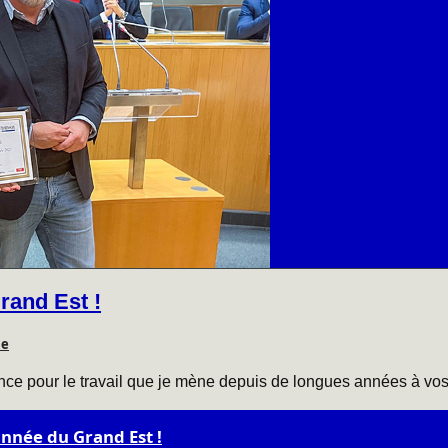
rand Est !
le
e pour le travail que je mène depuis de longues années à vos cô
’année du Grand Est !