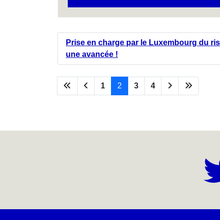
Prise en charge par le Luxembourg du ris
une avancée !
1
2
3
4