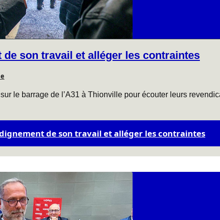
de son travail et alléger les contraintes
le
s sur le barrage de l’A31 à Thionville pour écouter leurs revendi
e dignement de son travail et alléger les contraintes