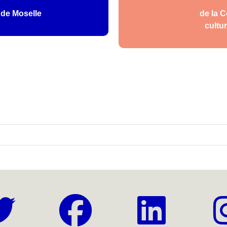
 de Moselle
de la 
cultur