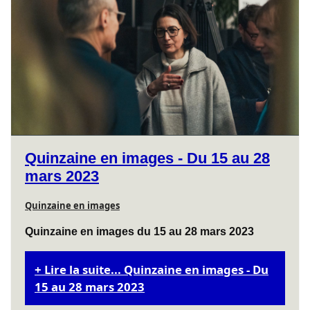
Quinzaine en images - Du 15 au 28
mars 2023
Quinzaine en images
Quinzaine en images du 15 au 28 mars 2023
Lire la suite... Quinzaine en images - Du
15 au 28 mars 2023