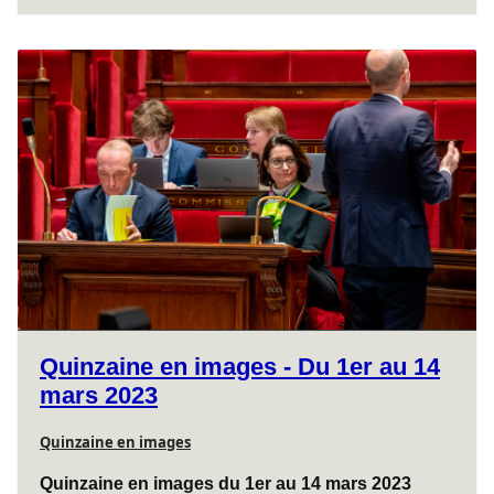
Quinzaine en images - Du 1er au 14
mars 2023
Quinzaine en images
Quinzaine en images du 1er au 14 mars 2023