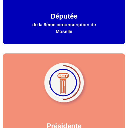
Députée
de la 9ème circonscription de
Moselle
Présidente