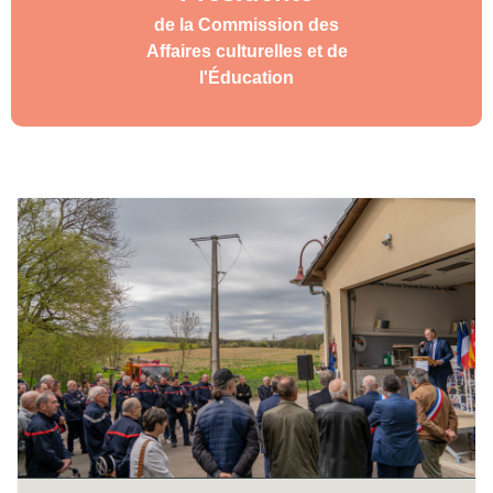
de la Commission des
Affaires culturelles et de
l'Éducation