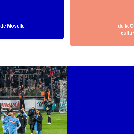
 de Moselle
de la 
cultur